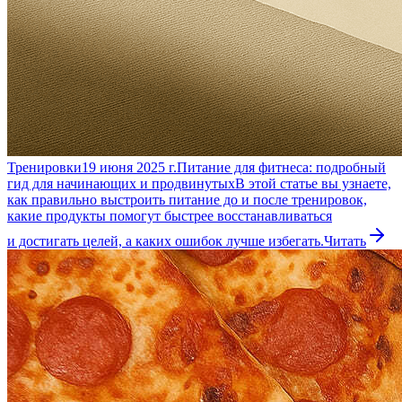
Тренировки
19 июня 2025 г.
Питание для фитнеса: подробный
гид для начинающих и продвинутых
В этой статье вы узнаете,
как правильно выстроить питание до и после тренировок,
какие продукты помогут быстрее восстанавливаться
и достигать целей, а каких ошибок лучше избегать.
Читать