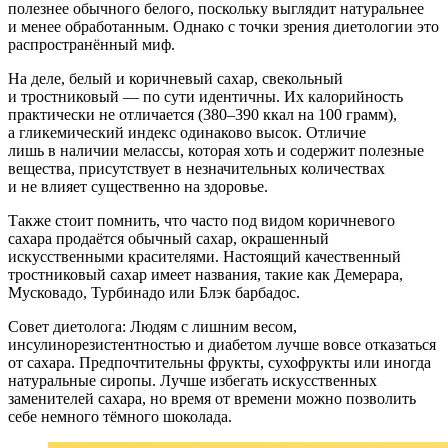
полезнее обычного белого, поскольку выглядит натуральнее
и менее обработанным. Однако с точки зрения диетологии это
распространённый миф.
На деле, белый и коричневый сахар, свекольный
и тростниковый — по сути идентичны. Их калорийность
практически не отличается (380–390 ккал на 100 грамм),
а гликемический индекс одинаково высок. Отличие
лишь в наличии мелассы, которая хоть и содержит полезные
вещества, присутствует в незначительных количествах
и не влияет существенно на здоровье.
Также стоит помнить, что часто под видом коричневого
сахара продаётся обычный сахар, окрашенный
искусственными красителями. Настоящий качественный
тростниковый сахар имеет названия, такие как Демерара,
Мусковадо, Турбинадо или Блэк барбадос.
Совет диетолога: Людям с лишним весом,
инсулинорезистентностью и диабетом лучше вовсе отказаться
от сахара. Предпочтительны фрукты, сухофрукты или иногда
натуральные сиропы. Лучше избегать искусственных
заменителей сахара, но время от времени можно позволить
себе немного тёмного шоколада.