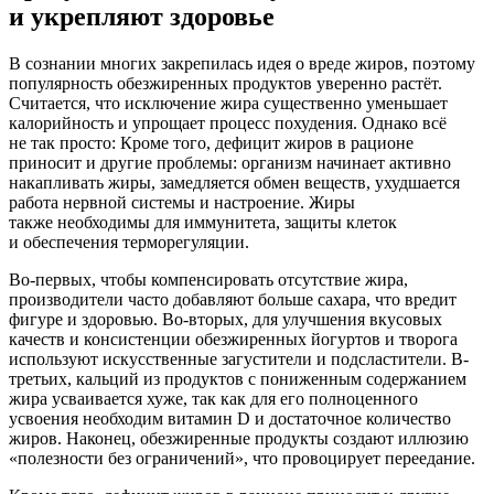
и укрепляют здоровье
В сознании многих закрепилась идея о вреде жиров, поэтому
популярность обезжиренных продуктов уверенно растёт.
Считается, что исключение жира существенно уменьшает
калорийность и упрощает процесс похудения. Однако всё
не так просто: Кроме того, дефицит жиров в рационе
приносит и другие проблемы: организм начинает активно
накапливать жиры, замедляется обмен веществ, ухудшается
работа нервной системы и настроение. Жиры
также необходимы для иммунитета, защиты клеток
и обеспечения терморегуляции.
Во-первых, чтобы компенсировать отсутствие жира,
производители часто добавляют больше сахара, что вредит
фигуре и здоровью. Во-вторых, для улучшения вкусовых
качеств и консистенции обезжиренных йогуртов и творога
используют искусственные загустители и подсластители. В-
третьих, кальций из продуктов с пониженным содержанием
жира усваивается хуже, так как для его полноценного
усвоения необходим витамин D и достаточное количество
жиров. Наконец, обезжиренные продукты создают иллюзию
«полезности без ограничений», что провоцирует переедание.