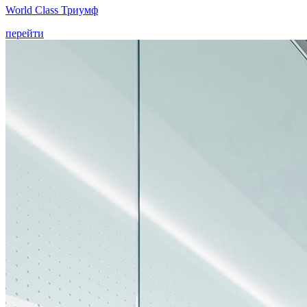
World Class Триумф
перейти