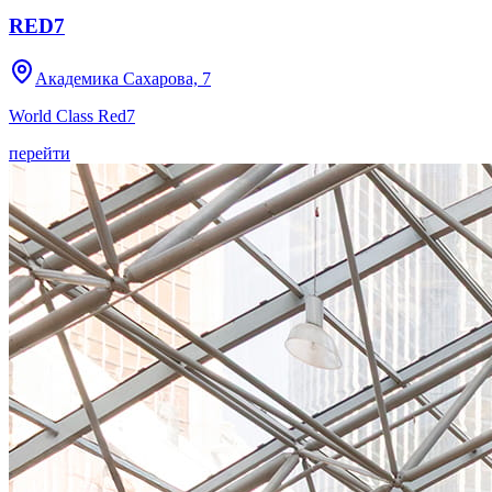
RED7
Академика Сахарова, 7
World Class Red7
перейти